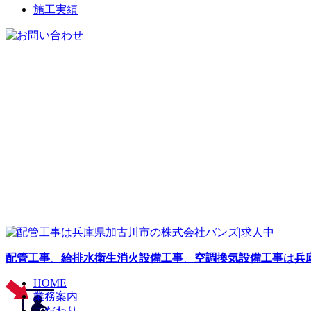
施工実績
配管工事
、
給排水衛生消火設備工事
、
空調換気設備工事
は
兵
HOME
業務案内
こだわり