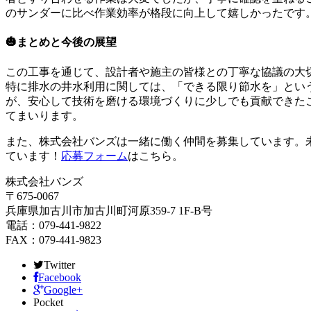
のサンダーに比べ作業効率が格段に向上して嬉しかったです
🎃まとめと今後の展望
この工事を通じて、設計者や施主の皆様との丁寧な協議の大
特に排水の井水利用に関しては、「できる限り節水を」とい
が、安心して技術を磨ける環境づくりに少しでも貢献できた
てまいります。
また、
株式会社バンズは一緒に働く仲間を募集しています
。
ています！
応募フォーム
はこちら。
株式会社バンズ
〒675-0067
兵庫県加古川市加古川町河原359-7 1F-B号
電話：079-441-9822
FAX：079-441-9823
Twitter
Facebook
Google+
Pocket