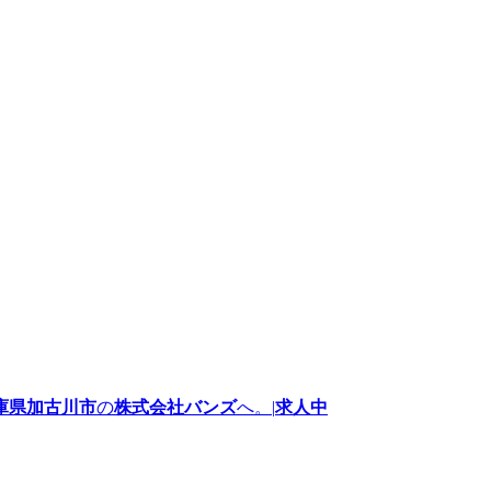
庫県加古川市
の
株式会社バンズ
へ。|
求人中